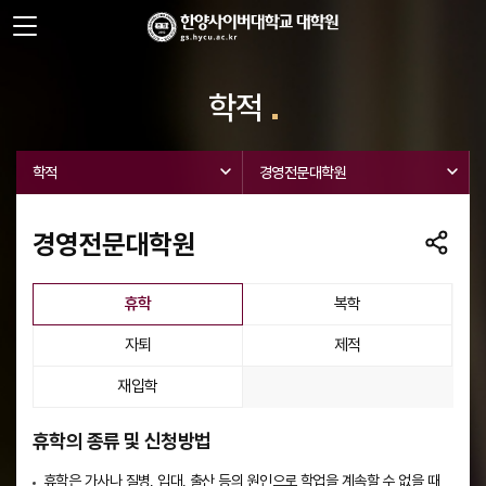
사이트정보 바로가기
주메뉴 바로가기
본문 바로가기
학적
학적
경영전문대학원
경영전문대학원
선택됨
휴학
복학
자퇴
제적
재입학
휴학의 종류 및 신청방법
휴학은 가사나 질병, 입대, 출산 등의 원인으로 학업을 계속할 수 없을 때