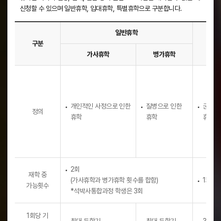
신청할 수 있으며 일반휴학, 입대휴학, 특별휴학으로 구분합니다.
일반휴학
구분
입대
가사휴학
병가휴학
휴
학
의
종
개인적인 사정으로 인한
질병으로 인한
군 입
류
정의
휴학
휴학
휴학
및
신
청
방
법
2회
재학 중
(가사휴학과 병가휴학 횟수를 합함)
1회
가능횟수
*석박사통합과정 학생은 3회
1회당 기