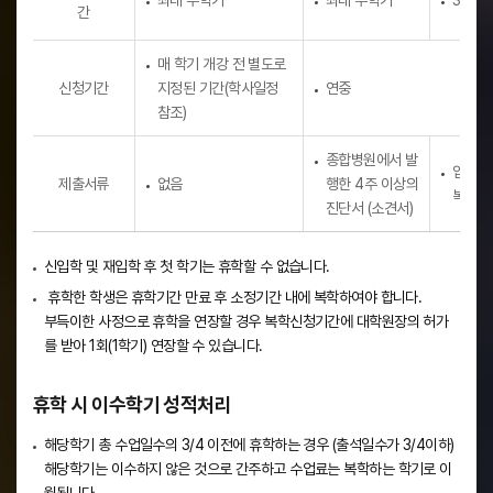
최대 두학기
최대 두학기
3년 원
간
매 학기 개강 전 별도로
신청기간
지정된 기간(학사일정
연중
참조)
종합병원에서 발
입영통
제출서류
없음
행한 4주 이상의
복무확
진단서 (소견서)
신입학 및 재입학 후 첫 학기는 휴학할 수 없습니다.
휴학한 학생은 휴학기간 만료 후 소정기간 내에 복학하여야 합니다.
부득이한 사정으로 휴학을 연장할 경우 복학신청기간에 대학원장의 허가
를 받아 1회(1학기) 연장할 수 있습니다.
휴학 시 이수학기 성적처리
해당학기 총 수업일수의 3/4 이전에 휴학하는 경우 (출석일수가 3/4이하)
해당학기는 이수하지 않은 것으로 간주하고 수업료는 복학하는 학기로 이