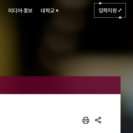
활
미디어·홍보
대학교
입학지원