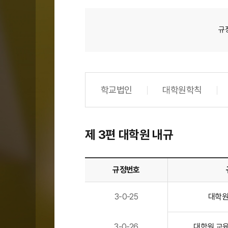
규
학교법인
대학원학칙
제 3편 대학원 내규
규정번호
제
3-0-25
대학원
3
편
대
3-0-26
대학원 교