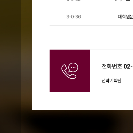
학
원
3-0-36
대학원
내
규
목
록
전화번호
02-
전략기획팀