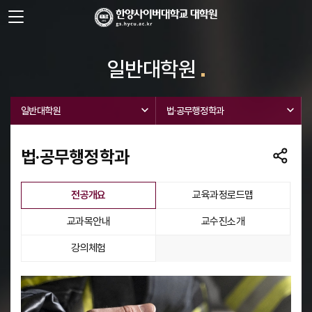
사이트정보 바로가기
주메뉴 바로가기
본문 바로가기
일반대학원
일반대학원
법·공무행정학과
법·공무행정학과
선택됨
전공개요
교육과정로드맵
교과목안내
교수진소개
강의체험
전공개요