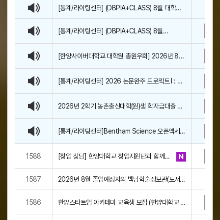
성
[통계/라이팅센터] (DBPIA+CLASS) 8월 대학생
기
자
새 학기 준비 클래스
,
[통계/라이팅센터] (DBPIA+CLASS) 8월
작
DBpia·DBpia AI·Citeasy 활용 교육
성
일
[한양사이버대학교 대학원 총원우회] 2026년 8월
,
졸업식 및 졸업앨범 촬영(2027년 2월 졸업예정자
조
포함) 안내
[통계/라이팅센터] 2026 논문완주 프로젝트 I : 쓰
회
고, 분석하고, 완성하는 논문 준비과정 특강 안내
수
로
2026년 2학기 농촌출신대학(원)생 학자금대출 안
구
내
성
[통계/라이팅센터]Bentham Science 오픈액세스
논문출판비용(APC) 면제 행사
1588
[창업 상담] 한양대학교 창업지원단과 함께
하는 창업 멘토링 프로그램
1587
2026년 8월 졸업예정자의 백남학술정보관(도서
관) 이용 안내
1586
한양스타트업 아카데미 교육생 모집 (한양대학교 창
업지원단)