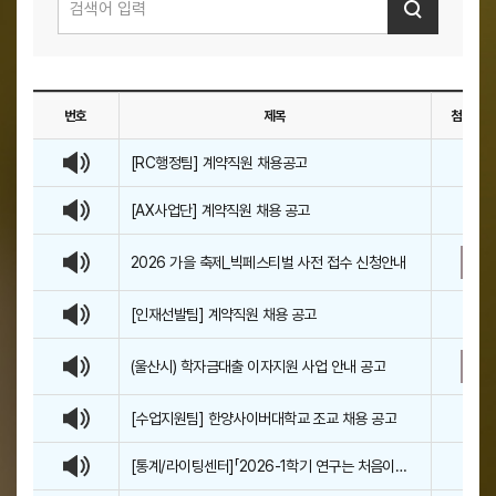
번호
제목
첨부파
목
[RC행정팀] 계약직원 채용공고
록
–
[AX사업단] 계약직원 채용 공고
번
호
2026 가을 축제_빅페스티벌 사전 접수 신청안내
,
제
목
[인재선발팀] 계약직원 채용 공고
,
첨
(울산시) 학자금대출 이자지원 사업 안내 공고
부
파
[수업지원팀] 한양사이버대학교 조교 채용 공고
일
,
[통계/라이팅센터]「2026-1학기 연구는 처음이
작
라...」 6화: KSDC DB를 활용하여 통계 데이터 찾