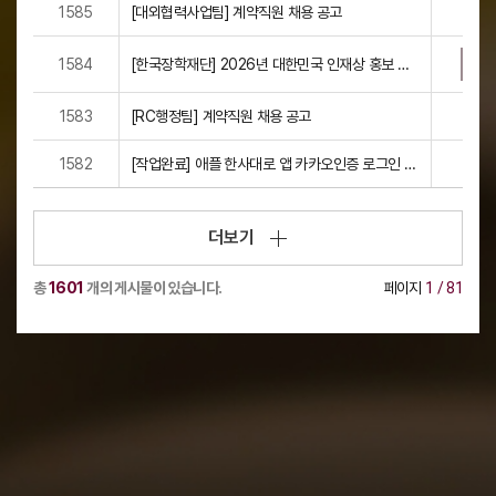
1585
[대외협력사업팀] 계약직원 채용 공고
1584
[한국장학재단] 2026년 대한민국 인재상 홍보 협
조
1583
[RC행정팀] 계약직원 채용 공고
1582
[작업완료] 애플 한사대로 앱 카카오인증 로그인 점
검 안내
더보기
총
1601
개의 게시물이 있습니다.
페이지
1
/ 81