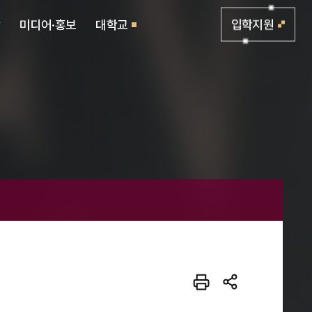
활
미디어·홍보
대학교
입학지원