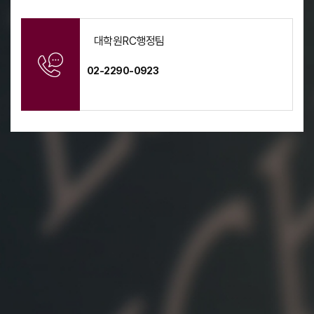
관
리
으
대학원RC행정팀
로
구
02-2290-0923
분
된
특
성
화
교
과
목
표