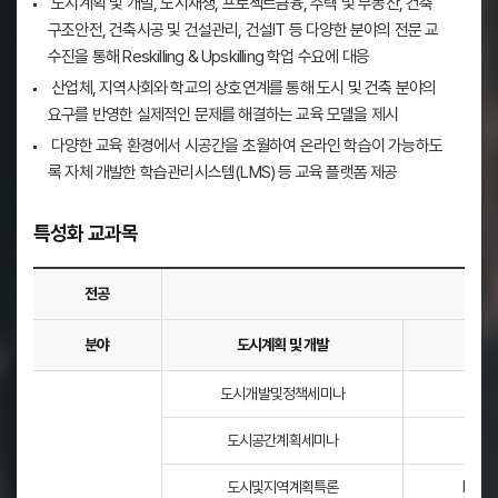
도시계획 및 개발, 도시재생, 프로젝트금융, 주택 및 부동산, 건축
구조안전, 건축시공 및 건설관리, 건설IT 등 다양한 분야의 전문 교
수진을 통해 Reskilling & Upskilling 학업 수요에 대응
산업체, 지역사회와 학교의 상호연계를 통해 도시 및 건축 분야의
요구를 반영한 실제적인 문제를 해결하는 교육 모델을 제시
다양한 교육 환경에서 시공간을 초월하여 온라인 학습이 가능하도
록 자체 개발한 학습관리시스템(LMS) 등 교육 플랫폼 제공
특성화 교과목
전공
도시
분야
도시계획 및 개발
도시
도
도시개발및정책세미나
구
시
건
도시공간계획세미나
축
도시및지역계획특론
BIM
전