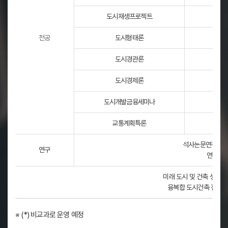
생
도시재생프로젝트
애
주
전공
도시형태론
기
연
도시경관론
관
도시경제론
성
기
도시개발금융세미나
획
,
교통계획특론
설
계
석사논문연구, 박
연구
,
연구윤리(
시
미래 도시 및 건축 생태계
공
융복합 도시건축 전문 
,
유
※ (*) 비교과로 운영 예정
지