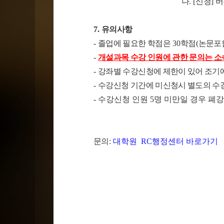
나
. [
신청
]
버
7.
유의사항
-
졸업에 필요한 학점은
30
학점
(
논문포
-
개설과목 수강 인원에 관한 문의는 
-
강좌별 수강신청에 제한이 있어 조기
-
수강신청 기간에 미신청시 별도의 수
- 수강신청 인원 5명 미만일 경우 폐
문의
:
대학원 RC행정센터 바로가기