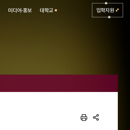
활
미디어·홍보
대학교
입학지원