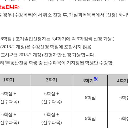
가능합니다
.
할 경우
[
수강목록
]
에서 취소 진행 후
,
개설과목목록에서
[
신청
]
하시
 6
학점
(
조기졸업신청자는
3,4
학기에 각
9
학점씩 신청 가능
)
급
(2018-2
개정
)
은 수강신청 학점에 포함하지 않음
육교사
-2
급
2018-2
개정
)
진행자만 신청 가능합니다
.
심리
/
부동산전공 학생 중 선수과목이 기지정된 학생만 수강함
.
※
1
학기
2
학기
3
학기
4
학
6
학점
+
6
학점
+
6
학점
6
학
선수과목
)
(
선수과목
)
6
학점
+
6
학점
+
6
학점
6
학
선수과목
)
(
선수과목
)