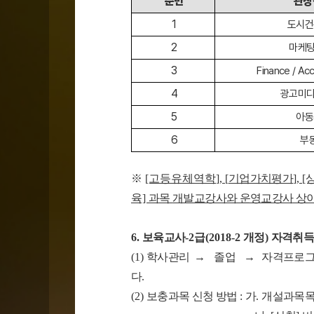
순번
관장
1
도시건
2
마케팅
3
Finance / Ac
4
광고미디
5
아동
6
부
※
[고등유체역학
],
[
기업가치평가
],
육]
과목
개발교강사와 운영교강사 상
6.
보육교사
-2
급
(2018-2
개정
)
자격취득
(1)
학사관리
→
졸업
→
자격프로
다
.
(2)
보충과목 신청 방법
:
가
.
개설과목