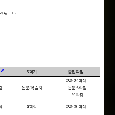
면 됩니다
.
※
5
학기
졸업학점
기
교과
24
학점
점
논문
/
학술지
+ 논문
6
학점
= 30
학점
점
6
학점
교과
30
학점