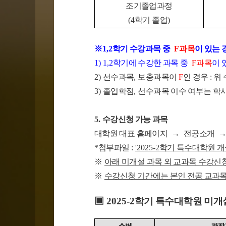
조기졸업과정
(4
학기 졸업
)
※
1,2
학기 수강과목 중
F
과목
이 있는 
1) 1,2
학기에 수강한 과목 중
F
과목
이 
2)
선수과목
,
보충과목이
F
인 경우 :
3)
졸업학점
,
선수과목 이수 여부는 
5.
수강신청 가능 과목
대학원 대표 홈페이지
→
전공소개
*
첨부파일
:
'2025-2
학기 특수대학원 개
※
아래 미개설 과목 외 교과목 수강신
※
수강신청 기간에는 본인 전공 교과
▣
2025-2
학기 특수대학원 미개