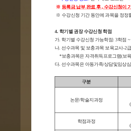
※
등록금 납부 완료 후
,
수강신청이 
※
수강신청 기간 동안에 과목을 정정
4.
학기별 권장 수강신청 학점
가
.
학기별 수강신청 가능학점
: 3
학점
~
나
.
선수과목 및 보충과목
보육교사
-2
*
보충과목은 자격취득프로그램
(
보
다
.
선수과목은 아동가족
/
상담및임상
구분
논문
/
학술지과정
(
학점과정
(