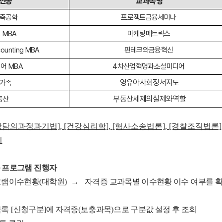
전공
교과목명
축공학
프로젝트금융세미나
 MBA
마케팅메트릭스
counting MBA
핀테크와금융혁신
어 MBA
4차산업혁명과소셜미디어
영유아사회정서지도
가족
부동산세제의실제와역할
동산
 [상담의과정과기법], [건강심리학], [형사소송법론], [경찰조직법
이
 프로그램 진행자
그램이수현황
(
대학원
)
→
자격증 교과목별 이수현황 이수 여부를 
목록
[
신청구분
]
에 자격증
(
보충과목
)
으로 구분값 설정 후 조회