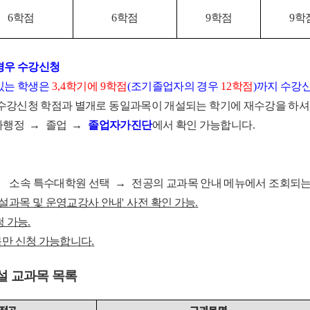
6
학점
6
학점
9
학점
9
학
경우 수강신청
있는 학생은
3,4
학기에
9
학점
(
조기졸업자의 경우
12
학점
)
까지 수강
 위 수강신청 학점과 별개로 동일과목이 개설되는 학기에 재수강을 하
학사행정
→
졸업
→
졸업자가진단
에서 확인 가능합니다
.
→
소속 특수대학원 선택
→
전공의 교과목 안내 메뉴에서 조회되
설과목 및 운영교강사 안내
'
사전 확인 가능
.
청 가능
.
목만 신청 가능합니다
.
설 교과목 목록