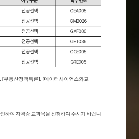
이수구분
학수번호
전공선택
GEA005
전공선택
GMB026
전공선택
GAF000
전공선택
GET036
전공선택
GCE005
전공선택
GRE005
론], [부동산정책특론], [데이터사이언스와교
확인하여 자격증 교과목을 신청하여 주시기 바랍니