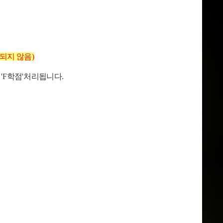
되지 않음
)
게
'F
학점
'
처리됩니다
.