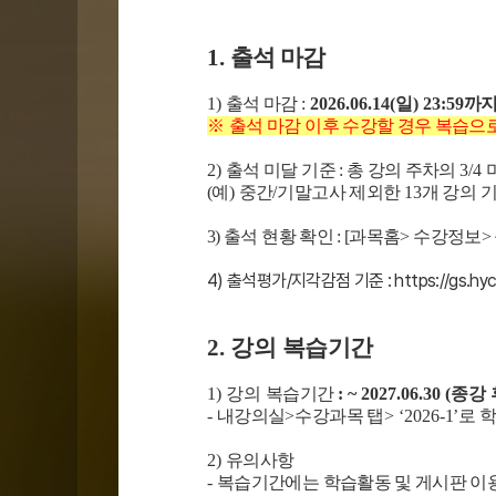
1.
출석 마감
1)
출석 마감
:
2026.06.14(
일
) 23:59
까
※
출석 마감 이후 수강할 경우 복습
2)
출석 미달 기준 :
총 강의 주차의
3/4
(예
)
중간
/
기말고사 제외한
13
개 강의 기
3) 출석 현황 확인 : [과목홈> 수강
4) 출석평가/지각감점 기준 :
https://gs.hy
2. 강의
복습기간
1) 강의
복습기간
:
~ 2027.06.30 (종강
-
내강의실
>
수강과목 탭
> ‘2026-
1
’
로 
2)
유의사항
-
복습기간에는 학습활동 및 게시판 이