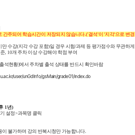
지
으로 간주되어 학습시간이 저장되지 않습니다
.('
결석
'
이
'
지각
'
으로 변경
미만 수강
(
지각 수강 포함
)
일 경우 시험/과제 등 평가
점수
와 무관하
준,
10
개 주차 이상 수강해야 학점 부여
정보> 출석현황]에서 주차별 출석 상태를 반드시 확인바람
cu.ac.kr/user/unGdInfo/gsMain/grade01/index.do
 후 1년)
학기 설정
>
과목명 클릭
용이 불가하며 강의 반복시청만 가능합니다
.