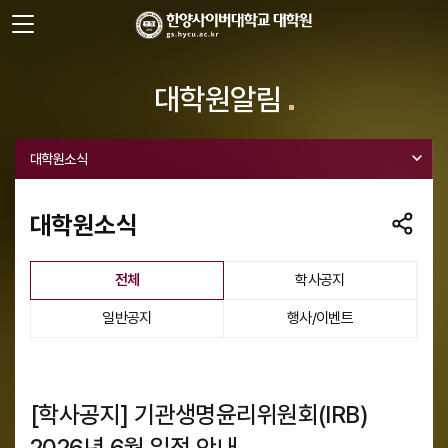
사이트정보 바로가기
주메뉴 바로가기
본문 바로가기
대학원알림
대학원소식
대학원소식
선택됨
전체
학사공지
일반공지
행사/이벤트
[학사공지] 기관생명윤리위원회(IRB)
2026년 6월 일정 안내